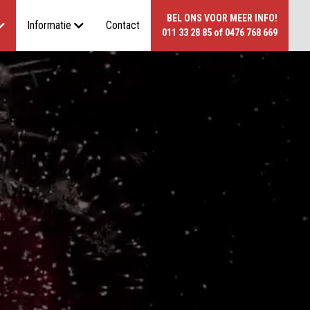
BEL ONS VOOR MEER INFO!
Informatie
Contact
011 33 28 85
of
0476 768 669