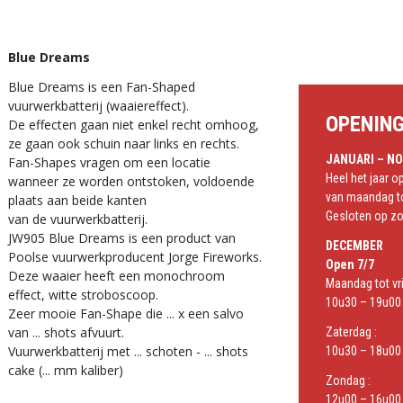
Blue Dreams
Blue Dreams is een Fan-Shaped
vuurwerkbatterij (waaiereffect).
OPENIN
De effecten gaan niet enkel recht omhoog,
ze gaan ook schuin naar links en rechts.
JANUARI – N
Fan-Shapes vragen om een locatie
Heel het jaar 
wanneer ze worden ontstoken, voldoende
van maandag to
plaats aan beide kanten
Gesloten op z
van de vuurwerkbatterij.
JW905 Blue Dreams is een product van
DECEMBER
Poolse vuurwerkproducent Jorge Fireworks.
Open 7/7
Deze waaier heeft een monochroom
Maandag tot vri
effect, witte stroboscoop.
10u30 – 19u00 
Zeer mooie Fan-Shape die ... x een salvo
van ... shots afvuurt.
Zaterdag :
Vuurwerkbatterij met ... schoten - ... shots
10u30 – 18u00 
cake (... mm kaliber)
Zondag :
12u00 – 16u00 