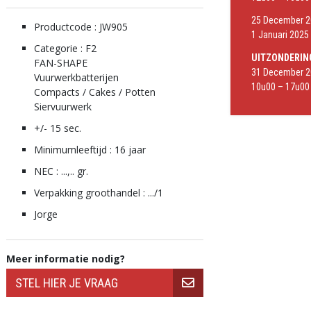
25 December 20
Productcode : JW905
1 Januari 2025 
Categorie : F2
UITZONDERIN
FAN-SHAPE
31 December 2
Vuurwerkbatterijen
10u00 – 17u00
Compacts / Cakes / Potten
Siervuurwerk
+/- 15 sec.
Minimumleeftijd : 16 jaar
NEC : ...,.. gr.
Verpakking groothandel : .../1
Jorge
Fan-Shape Batterij
Vuurwerkbatterij
Meer informatie nodig?
Vuurwerkwaaier
Vuurwerkpot
Potten
Vuurwerkpotten
Cake
Vuurwerkcake
STEL HIER JE VRAAG
Pools Vuurwerk
Poolse potten
Poolse Cakes