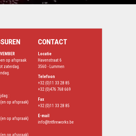
GSUREN
CONTACT
OVEMBER
Locatie
open op afspraak
Havenstraat 6
t zaterdag.
3560 - Lummen
ondag.
Telefoon
+32 (0)11 33 28 85
+32 (0)476 768 669
jdag :
Fax
(en op afspraak)
+32 (0)11 33 28 85
E-mail
(en op afspraak)
info@tntfireworks.be
(en op afspraak)