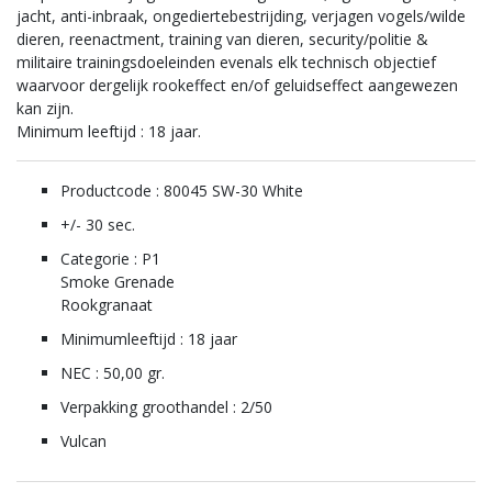
jacht, anti-inbraak, ongediertebestrijding, verjagen vogels/wilde
dieren, reenactment, training van dieren, security/politie &
militaire trainingsdoeleinden evenals elk technisch objectief
waarvoor dergelijk rookeffect en/of geluidseffect aangewezen
kan zijn.
Minimum leeftijd : 18 jaar.
Productcode : 80045 SW-30 White
+/- 30 sec.
Categorie : P1
Smoke Grenade
Rookgranaat
Minimumleeftijd : 18 jaar
NEC : 50,00 gr.
Verpakking groothandel : 2/50
Vulcan
80045
Smoke Grenade
Smoke Grenade Wire Pull