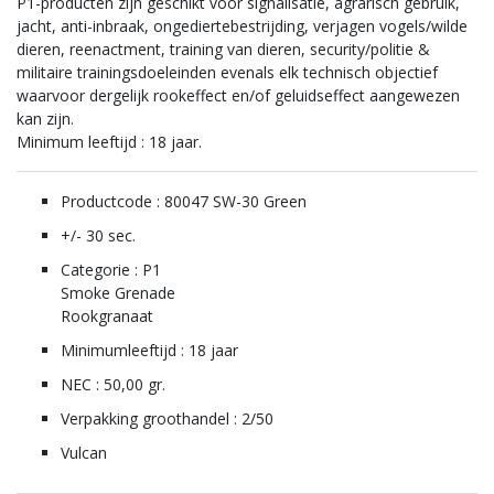
P1-producten zijn geschikt voor signalisatie, agrarisch gebruik,
jacht, anti-inbraak, ongediertebestrijding, verjagen vogels/wilde
dieren, reenactment, training van dieren, security/politie &
militaire trainingsdoeleinden evenals elk technisch objectief
waarvoor dergelijk rookeffect en/of geluidseffect aangewezen
kan zijn.
Minimum leeftijd : 18 jaar.
Productcode : 80047 SW-30 Green
+/- 30 sec.
Categorie : P1
Smoke Grenade
Rookgranaat
Minimumleeftijd : 18 jaar
NEC : 50,00 gr.
Verpakking groothandel : 2/50
Vulcan
Smoke Wall Green
SW-30 Green Smoke Wall
SW-30 Vulcan
80047