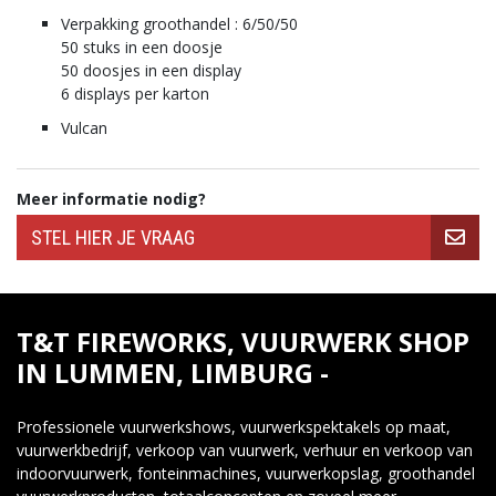
Verpakking groothandel : 6/50/50
50 stuks in een doosje
50 doosjes in een display
6 displays per karton
Vulcan
PC007 Tricky
Werpbommetjes
Gooibommetjes
Kindervuurwerk
Meer informatie nodig?
Jeugdvuurwerk
Klein Vuurwerk
Small Fireworks
Knalerwten
Knalerwt kinderen
Vuurwerk Kids
F1 Vuurwerk
Vuurwerk 12 jaar
STEL HIER JE VRAAG
De beste knalerwten
Kermisvuurwerk
Vuurwerk schietkraam kermis
Vuurwerk voor kinderen
Vuurwerkshop Lummen
Vuurwerkwinkel Lummen
Vuurwerk kopen Limburg
T&T FIREWORKS, VUURWERK SHOP
Vuurwerk kopen Vlaanderen
Grootste vuurwerkwinkel Vlaanderen
IN LUMMEN, LIMBURG -
Beste vuurwerk België
Limburgse Vuurwerkwinkel
Professionele vuurwerkshows, vuurwerkspektakels op maat,
vuurwerkbedrijf, verkoop van vuurwerk, verhuur en verkoop van
indoorvuurwerk, fonteinmachines, vuurwerkopslag, groothandel