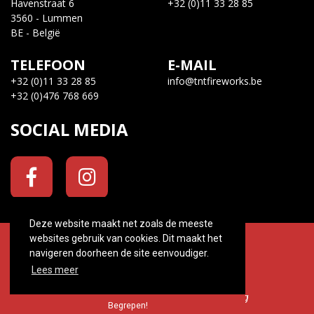
Havenstraat 6
+32 (0)11 33 28 85
3560 - Lummen
BE - België
TELEFOON
E-MAIL
+32 (0)11 33 28 85
info@tntfireworks.be
+32 (0)476 768 669
SOCIAL MEDIA
Deze website maakt net zoals de meeste
websites gebruik van cookies. Dit maakt het
© 2026. Tnt Fireworks All rights reserved.
navigeren doorheen de site eenvoudiger.
Created by
ATYOURSITE
Lees meer
Algemene voorwaarden
Privacyverklaring
Begrepen!