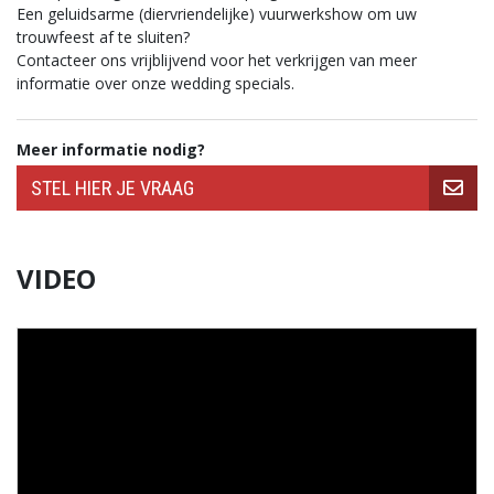
Een geluidsarme (diervriendelijke) vuurwerkshow om uw
trouwfeest af te sluiten?
Contacteer ons vrijblijvend voor het verkrijgen van meer
informatie over onze wedding specials.
T&T Fireworks
T&T Fireworks bvba
Professionele Vuurwerkfirma
Meer informatie nodig?
Professioneel Vuurwerbedrijf
Professioneel Vuurwerk huren
professionele vuurwerkshow
professioneel vuurwerkspektakel huren
STEL HIER JE VRAAG
Bedrijf professionele vuurwerkshow
Vuurwerkshow huren
Vuurwerkshow inhuren
vuurwerkspektakel huren
Vuurwerk Events
Vuurwerk Trouw
Vuurwerk Trouwfeest
Vuurwerk Bruiloft
VIDEO
Vuurwerk Huwelijk
Vuurwerkbedrijf inhuren
Vuurwerkfirma inhuren
I Love You Vuurwerk
Hartjesvuurwerk