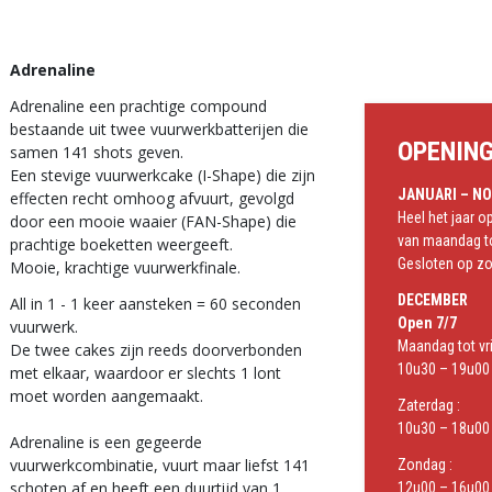
Adrenaline
Adrenaline een prachtige compound
bestaande uit twee vuurwerkbatterijen die
OPENIN
samen 141 shots geven.
Een stevige vuurwerkcake (I-Shape) die zijn
JANUARI – N
effecten recht omhoog afvuurt, gevolgd
Heel het jaar 
door een mooie waaier (FAN-Shape) die
van maandag to
prachtige boeketten weergeeft.
Gesloten op z
Mooie, krachtige vuurwerkfinale.
DECEMBER
All in 1 - 1 keer aansteken = 60 seconden
Open 7/7
vuurwerk.
Maandag tot vri
De twee cakes zijn reeds doorverbonden
10u30 – 19u00 
met elkaar, waardoor er slechts 1 lont
moet worden aangemaakt.
Zaterdag :
10u30 – 18u00 
Adrenaline is een gegeerde
vuurwerkcombinatie, vuurt maar liefst 141
Zondag :
schoten af en heeft een duurtijd van 1
12u00 – 16u00 