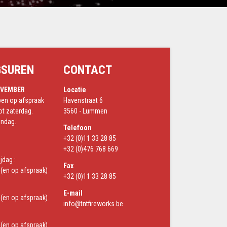
GSUREN
CONTACT
OVEMBER
Locatie
open op afspraak
Havenstraat 6
t zaterdag.
3560 - Lummen
ondag.
Telefoon
+32 (0)11 33 28 85
+32 (0)476 768 669
jdag :
Fax
(en op afspraak)
+32 (0)11 33 28 85
E-mail
(en op afspraak)
info@tntfireworks.be
(en op afspraak)