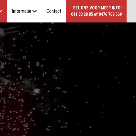
BEL ONS VOOR MEER INFO!
Informatie
Contact
011 33 28 85
of
0476 768 669