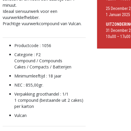
minuut.
25 December 20
Ideaal siervuurwerk voor een
1 Januari 2025 
vuurwerkliefhebber.
Prachtige vuurwerkcompound van Vulcan.
UITZONDERIN
31 December 2
10u00 – 17u00
Productcode : 1056
Categorie : F2
Compound / Compounds
Cakes / Compacts / Batterijen
Minimumleeftijd : 18 jaar
NEC : 855,00gr.
Verpakking groothandel : 1/1
1 compound (bestaande uit 2 cakes)
per karton
Vulcan
Vuurwerkshop Vlaanderen
Vuurwerk Limburg